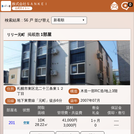
株式会社ＳＡＮＫＥＩ
0
公式サイトへ
検索結果
: 56 戸
並び替え
新着順
▼
掲載数
1部屋
リリー元町
札幌市東区北二十三条東１２
住所
木造一部RC造/地上3階
構造
丁目
地下東豊線「元町」徒歩6分
2007年07月
沿線
築年
間取
賃料
敷金
保証金
部屋名
状態
面積
管理費・共益費
礼金
償却・敷引
1DK
41,000円
1ヶ月
----
201
空室
28.22㎡
----
3,000円
0