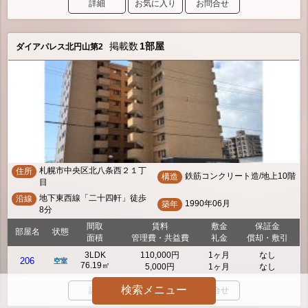
詳細
お気に入り
お問合せ
掲載数
1部屋
ダイアパレス北円山第2
札幌市中央区北八条西２１丁
住所
鉄筋コンクリート造/地上10階
構造
目
地下東西線「二十四軒」徒歩
沿線
1990年06月
築年
8分
間取
賃料
敷金
保証金
部屋名
状態
面積
管理費・共益費
礼金
償却・敷引
3LDK
110,000円
1ヶ月
なし
206
空室
76.19㎡
5,000円
1ヶ月
なし
検索メニュー
詳細
お気に入り
お問合せ