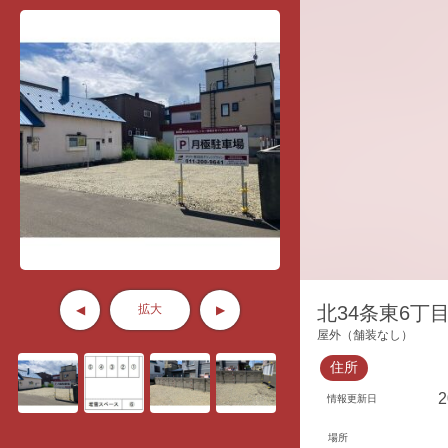
拡大
北34条東6丁目
◀
▶
屋外（舗装なし）
住所
情報更新日
場所