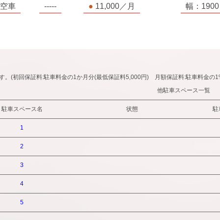
空車
-----
●
11,000／月
幅：1900
す。(初回保証料:駐車料金の1か月分(最低保証料5,000円) 月額保証料:駐車料金の1
他駐車スペース一覧
駐車スペース名
状態
駐
1
2
3
4
5