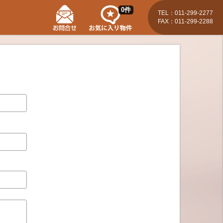
0
件
TEL：011-299-2277
FAX：011-299-2288