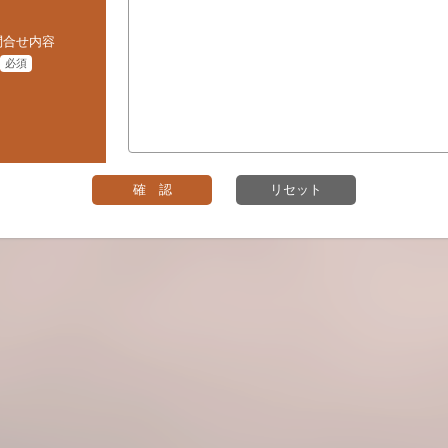
問合せ内容
必須
確 認
リセット