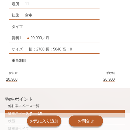
場所
11
状態
空車
タイプ
-----
賃料1
●
20,900／月
サイズ
幅：2700 長：5040 高：0
重量制限
-----
保証金
手数料
20,900
20,900
物件ポイント
他駐車スペース一覧
駐車スペース名
10
お気に入り追加
お問合せ
状態
駐車場タイプ