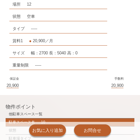
場所
12
状態
空車
タイプ
-----
賃料1
●
20,900／月
サイズ
幅：2700 長：5040 高：0
重量制限
-----
保証金
手数料
20,900
20,900
物件ポイント
他駐車スペース一覧
駐車スペース名
10
お気に入り追加
お問合せ
状態
駐車場タイプ