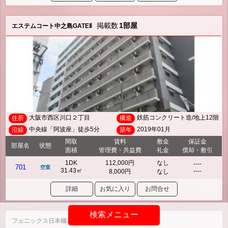
掲載数
1部屋
エステムコート中之島GATEⅡ
大阪市西区川口２丁目
鉄筋コンクリート造/地上12階
住所
構造
中央線「阿波座」徒歩5分
2019年01月
沿線
築年
間取
賃料
敷金
保証金
部屋名
状態
面積
管理費・共益費
礼金
償却・敷引
1DK
112,000円
なし
----
701
空室
31.43㎡
----
8,000円
なし
詳細
お気に入り
お問合せ
検索メニュー
掲載数
19部屋
フェニックス日本橋高津