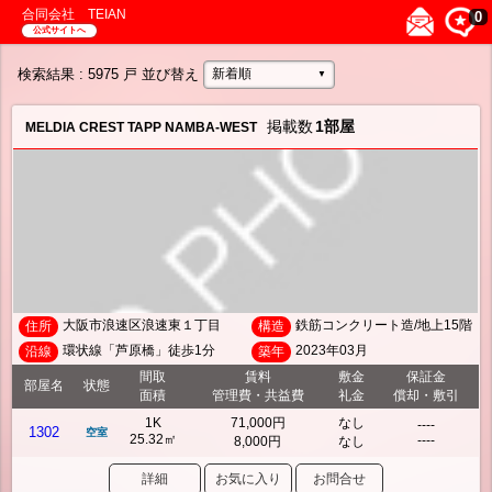
合同会社 TEIAN
0
公式サイトへ
検索結果
: 5975 戸
並び替え
新着順
▼
掲載数
1部屋
MELDIA CREST TAPP NAMBA-WEST
大阪市浪速区浪速東１丁目
鉄筋コンクリート造/地上15階
住所
構造
環状線「芦原橋」徒歩1分
2023年03月
沿線
築年
間取
賃料
敷金
保証金
部屋名
状態
面積
管理費・共益費
礼金
償却・敷引
1K
71,000円
なし
----
1302
空室
25.32㎡
----
8,000円
なし
詳細
お気に入り
お問合せ