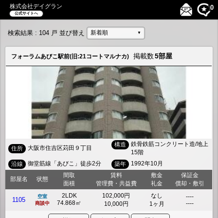
株式会社デイグラン
0
公式サイトへ
検索結果
: 104 戸
並び替え
新着順
▼
掲載数
5部屋
フォーラムあびこ駅前(旧:21コートマルナカ)
鉄骨鉄筋コンクリート造/地上
構造
大阪市住吉区苅田９丁目
住所
15階
御堂筋線「あびこ」徒歩2分
1992年10月
沿線
築年
間取
賃料
敷金
保証金
部屋名
状態
面積
管理費・共益費
礼金
償却・敷引
2LDK
102,000円
なし
----
空室
1105
74.868㎡
----
商談中
10,000円
1ヶ月