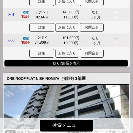
詳細
お気に入り
お問合せ
テナント
143,000円
なし
----
空室
301
----
商談中
92.66㎡
11,000円
1ヶ月
詳細
お気に入り
お問合せ
2LDK
101,000円
なし
----
空室
603
74.868㎡
----
商談中
10,000円
1ヶ月
詳細
お気に入り
お問合せ
残り2部屋を表示
掲載数
1部屋
ONE ROOF FLAT NISHINOMIYA
検索メニュー
西宮市与古道町
鉄筋コンクリート造/地上10階
住所
構造